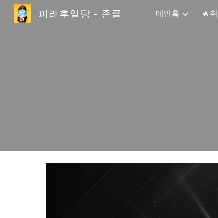
피라후일당 - 존클
메인홈
🔥
Sk