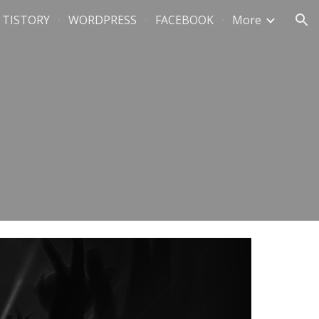
TISTORY
WORDPRESS
FACEBOOK
More
ion