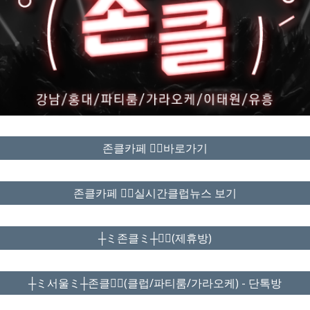
존클카페 ❤️‍🔥바로가기
존클카페 ❤️‍🔥실시간클럽뉴스 보기
┼ミ존클ミ┼❤️‍🔥(제휴방)
┼ミ서울ミ┼존클❤️‍🔥(클럽/파티룸/가라오케) - 단톡방