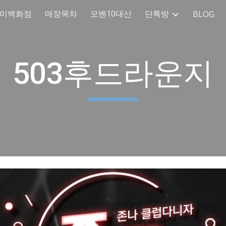
취미백화점
매장목차
모밴10대산
단톡방
BLOG
ip to main content
Skip to navigat
503후드라운지