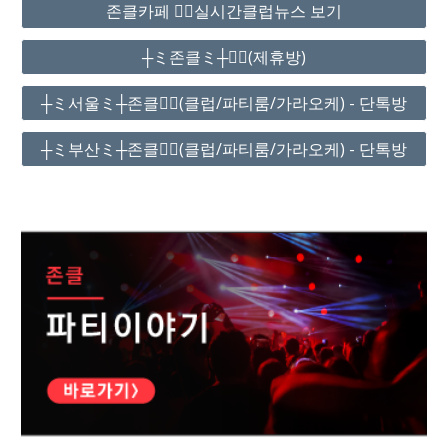
존클카페 ❤️‍🔥실시간클럽뉴스 보기
┼ミ존클ミ┼❤️‍🔥(제휴방)
┼ミ서울ミ┼존클❤️‍🔥(클럽/파티룸/가라오케) - 단톡방
┼ミ부산ミ┼존클❤️‍🔥(클럽/파티룸/가라오케) - 단톡방