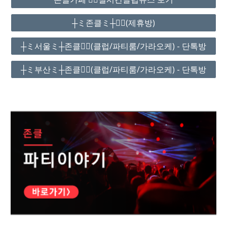
┼ミ존클ミ┼❤️‍🔥(제휴방)
┼ミ서울ミ┼존클❤️‍🔥(클럽/파티룸/가라오케) - 단톡방
┼ミ부산ミ┼존클❤️‍🔥(클럽/파티룸/가라오케) - 단톡방