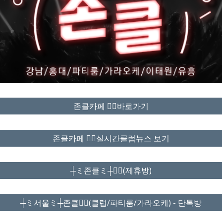
존클카페 ❤️‍🔥바로가기
존클카페 ❤️‍🔥실시간클럽뉴스 보기
┼ミ존클ミ┼❤️‍🔥(제휴방)
┼ミ서울ミ┼존클❤️‍🔥(클럽/파티룸/가라오케) - 단톡방