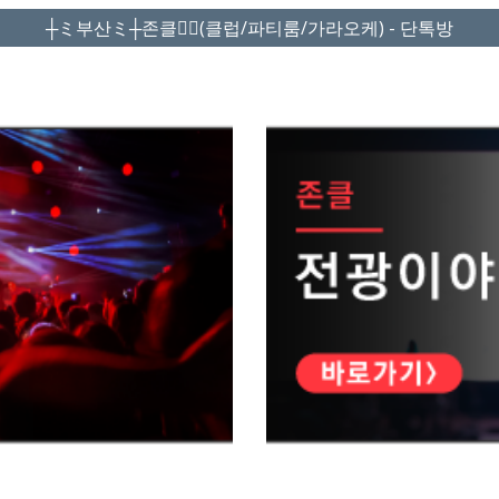
┼ミ부산ミ┼존클❤️‍🔥(클럽/파티룸/가라오케) - 단톡방