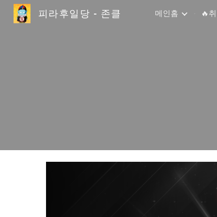
피라후일당 - 존클
메인홈
🔥
Sk