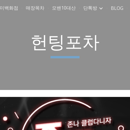
취미백화점
매장목차
모밴10대산
단톡방
BLOG
ip to main content
Skip to navigat
헌팅포차