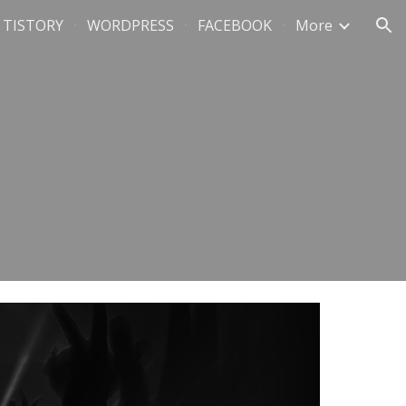
TISTORY
WORDPRESS
FACEBOOK
More
ion