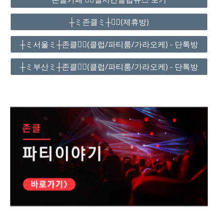
┼ミ존클ミ┼❤️‍🔥(제휴방)
┼ミ서울ミ┼존클❤️‍🔥(클럽/파티룸/가라오케) - 단톡방
┼ミ부산ミ┼존클❤️‍🔥(클럽/파티룸/가라오케) - 단톡방