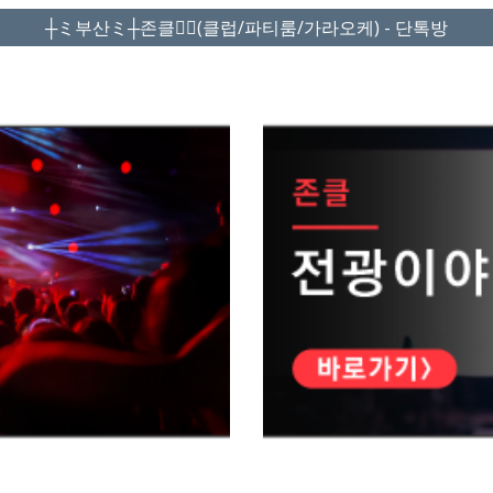
┼ミ부산ミ┼존클❤️‍🔥(클럽/파티룸/가라오케) - 단톡방