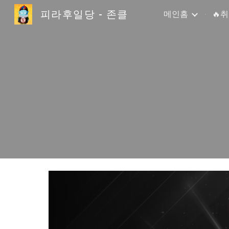
피라후일당 - 존클
메인홈
🔥
Sk