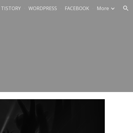
TISTORY
WORDPRESS
FACEBOOK
More
ion