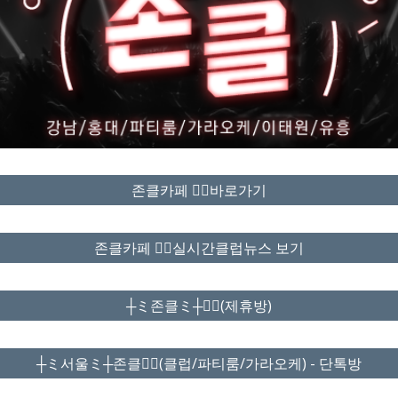
존클카페 ❤️‍🔥바로가기
존클카페 ❤️‍🔥실시간클럽뉴스 보기
┼ミ존클ミ┼❤️‍🔥(제휴방)
┼ミ서울ミ┼존클❤️‍🔥(클럽/파티룸/가라오케) - 단톡방