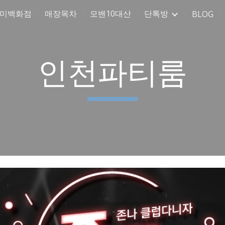
취미백화점
매장목차
모밴10대산
단톡방
BLOG
ip to main content
Skip to navigat
인천파티룸