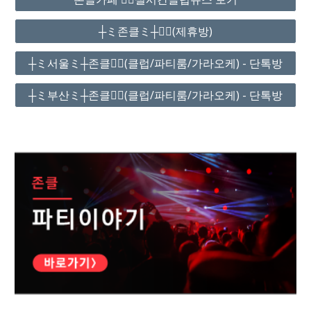
┼ミ존클ミ┼❤️‍🔥(제휴방)
┼ミ서울ミ┼존클❤️‍🔥(클럽/파티룸/가라오케) - 단톡방
┼ミ부산ミ┼존클❤️‍🔥(클럽/파티룸/가라오케) - 단톡방