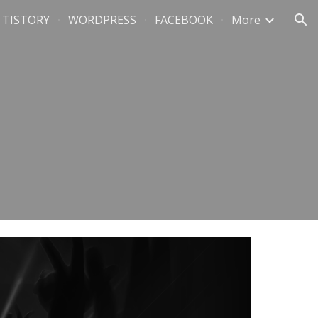
TISTORY
WORDPRESS
FACEBOOK
More
ion