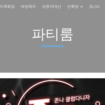
취미백화점
매장목차
모밴10대산
단톡방
BLOG
ip to main content
Skip to navigat
파티룸