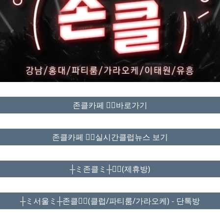
존클카페 ❤️‍🔥바로가기
존클카페 ❤️‍🔥실시간클럽뉴스 보기
┼ミ존클ミ┼❤️‍🔥(제휴방)
┼ミ서울ミ┼존클❤️‍🔥(클럽/파티룸/가라오케) - 단톡방