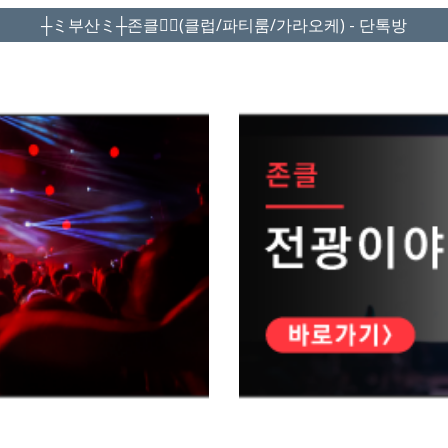
┼ミ부산ミ┼존클❤️‍🔥(클럽/파티룸/가라오케) - 단톡방