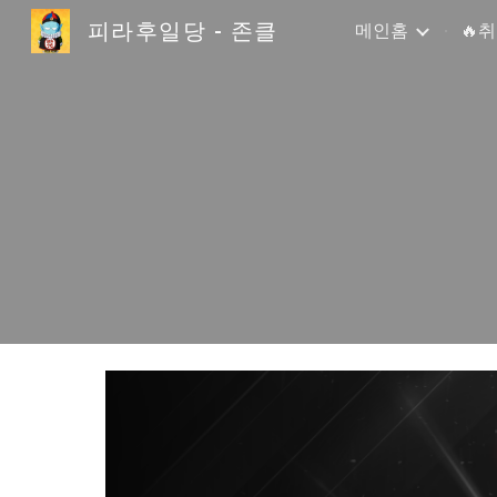
피라후일당 - 존클
메인홈
🔥
Sk