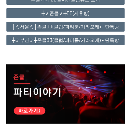
┼ミ존클ミ┼❤️‍🔥(제휴방)
┼ミ서울ミ┼존클❤️‍🔥(클럽/파티룸/가라오케) - 단톡방
┼ミ부산ミ┼존클❤️‍🔥(클럽/파티룸/가라오케) - 단톡방