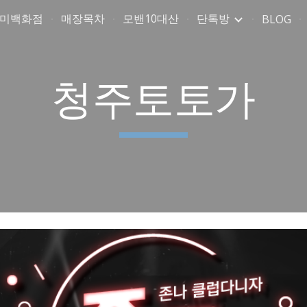
취미백화점
매장목차
모밴10대산
단톡방
BLOG
ip to main content
Skip to navigat
청주토토가