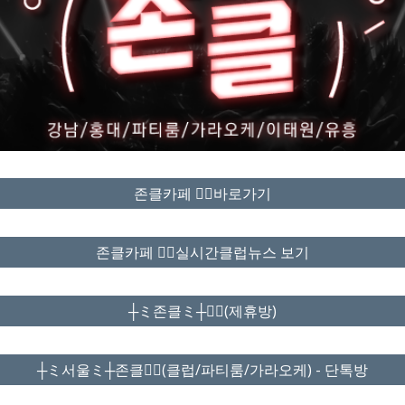
존클카페 ❤️‍🔥바로가기
존클카페 ❤️‍🔥실시간클럽뉴스 보기
┼ミ존클ミ┼❤️‍🔥(제휴방)
┼ミ서울ミ┼존클❤️‍🔥(클럽/파티룸/가라오케) - 단톡방