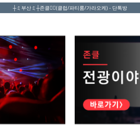
┼ミ부산ミ┼존클❤️‍🔥(클럽/파티룸/가라오케) - 단톡방