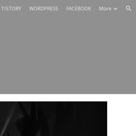
TISTORY
WORDPRESS
FACEBOOK
More
ion