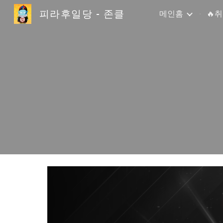
피라후일당 - 존클
메인홈
🔥
Sk