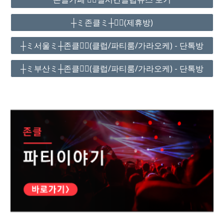
┼ミ존클ミ┼❤️‍🔥(제휴방)
┼ミ서울ミ┼존클❤️‍🔥(클럽/파티룸/가라오케) - 단톡방
┼ミ부산ミ┼존클❤️‍🔥(클럽/파티룸/가라오케) - 단톡방