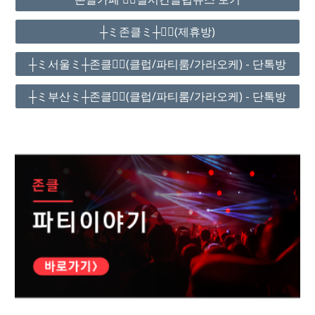
┼ミ존클ミ┼❤️‍🔥(제휴방)
┼ミ서울ミ┼존클❤️‍🔥(클럽/파티룸/가라오케) - 단톡방
┼ミ부산ミ┼존클❤️‍🔥(클럽/파티룸/가라오케) - 단톡방