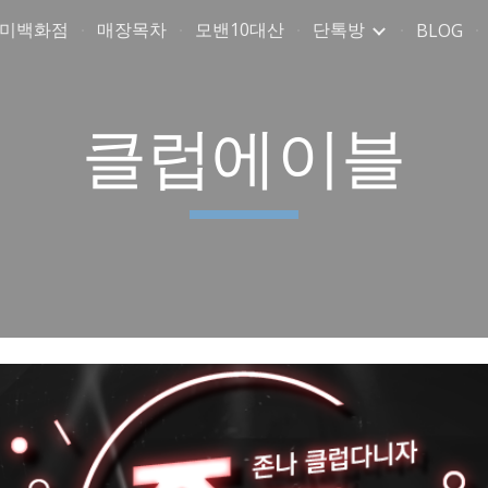
취미백화점
매장목차
모밴10대산
단톡방
BLOG
ip to main content
Skip to navigat
클럽에이블