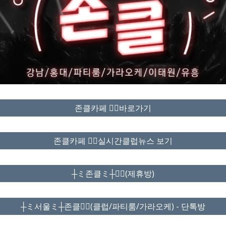
존클카페 ❤️‍🔥바로가기
존클카페 ❤️‍🔥실시간클럽뉴스 보기
┼ミ존클ミ┼❤️‍🔥(제휴방)
┼ミ서울ミ┼존클❤️‍🔥(클럽/파티룸/가라오케) - 단톡방