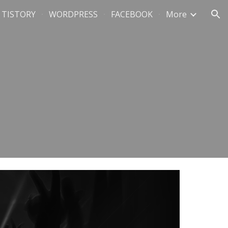
TISTORY
WORDPRESS
FACEBOOK
More
ion