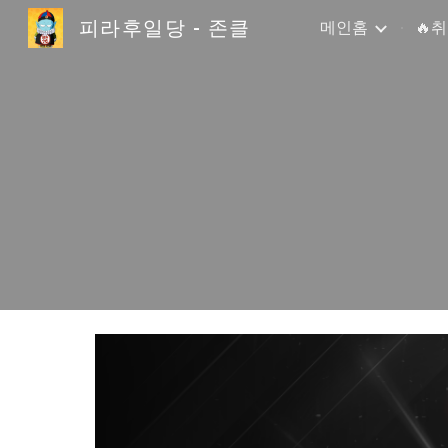
피라후일당 - 존클
메인홈
🔥
Sk