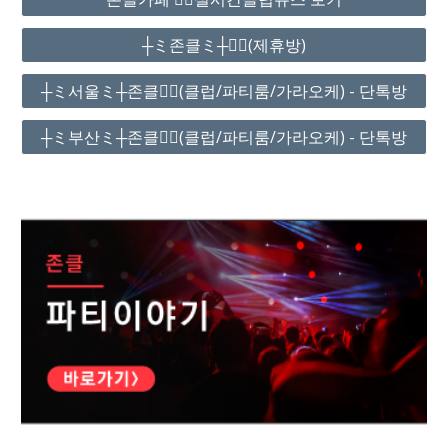
┼ミ존클ミ┼❤️‍🔥(제휴방)
┼ミ서울ミ┼존클❤️‍🔥(클럽/파티룸/가라오케) - 단톡방
┼ミ부산ミ┼존클❤️‍🔥(클럽/파티룸/가라오케) - 단톡방