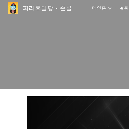
피라후일당 - 존클
메인홈
🔥
Sk