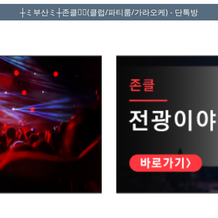
┼ミ부산ミ┼존클❤️‍🔥(클럽/파티룸/가라오케) - 단톡방