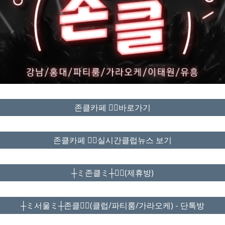
존클카페 ❤️‍🔥바로가기
존클카페 ❤️‍🔥실시간클럽뉴스 보기
┼ミ존클ミ┼❤️‍🔥(제휴방)
┼ミ서울ミ┼존클❤️‍🔥(클럽/파티룸/가라오케) - 단톡방