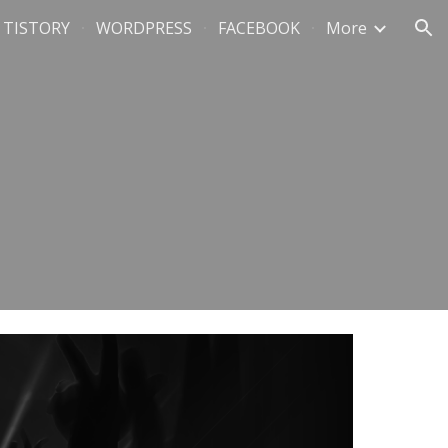
TISTORY
WORDPRESS
FACEBOOK
More
ion