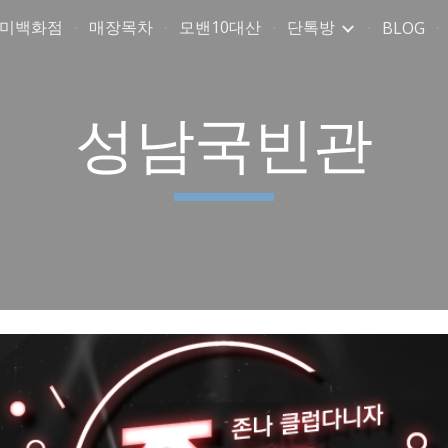
취미백화점
매장목차
모밴10대산
단톡방
BLOG
ip to main content
Skip to navigat
성남국빈관