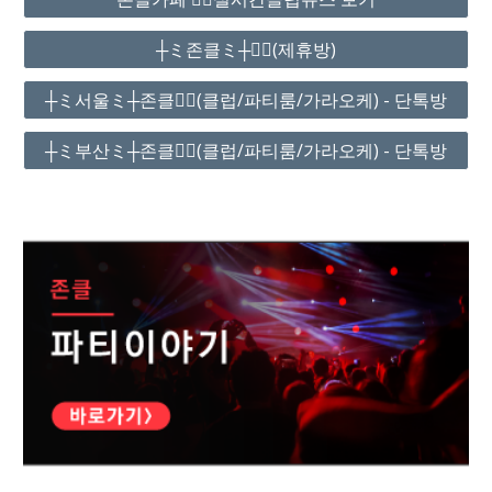
┼ミ존클ミ┼❤️‍🔥(제휴방)
┼ミ서울ミ┼존클❤️‍🔥(클럽/파티룸/가라오케) - 단톡방
┼ミ부산ミ┼존클❤️‍🔥(클럽/파티룸/가라오케) - 단톡방