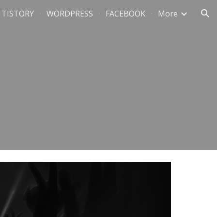
TISTORY
WORDPRESS
FACEBOOK
More
ion