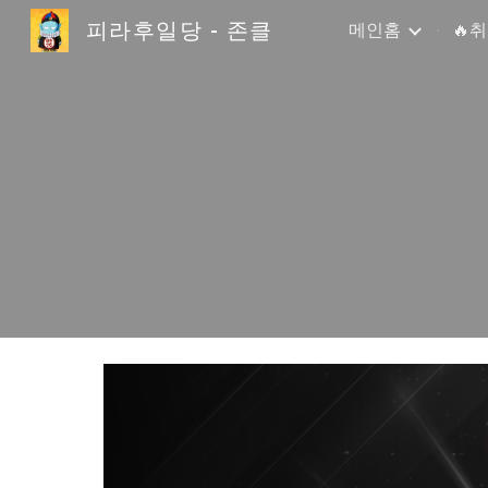
피라후일당 - 존클
메인홈
🔥
Sk