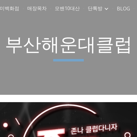
취미백화점
매장목차
모밴10대산
단톡방
BLOG
ip to main content
Skip to navigat
부산해운대클럽