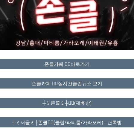
존클카페 ❤️‍🔥바로가기
존클카페 ❤️‍🔥실시간클럽뉴스 보기
┼ミ존클ミ┼❤️‍🔥(제휴방)
┼ミ서울ミ┼존클❤️‍🔥(클럽/파티룸/가라오케) - 단톡방