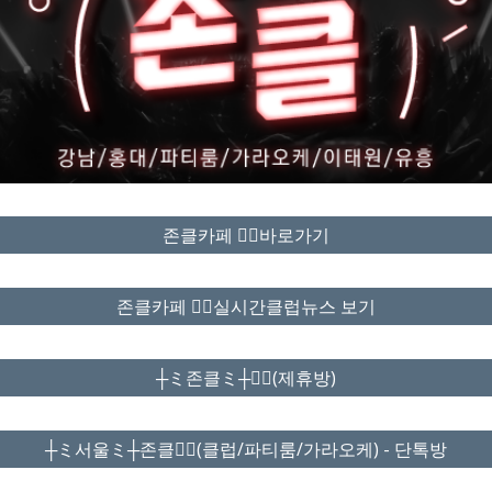
존클카페 ❤️‍🔥바로가기
존클카페 ❤️‍🔥실시간클럽뉴스 보기
┼ミ존클ミ┼❤️‍🔥(제휴방)
┼ミ서울ミ┼존클❤️‍🔥(클럽/파티룸/가라오케) - 단톡방