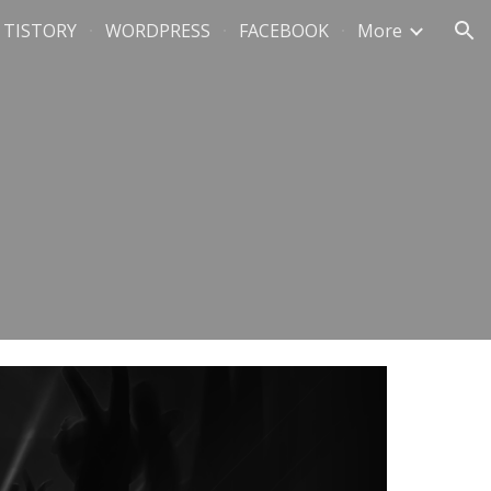
TISTORY
WORDPRESS
FACEBOOK
More
ion