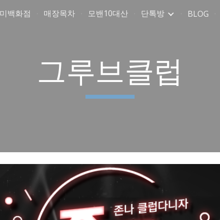
취미백화점
매장목차
모밴10대산
단톡방
BLOG
ip to main content
Skip to navigat
그루브클럽