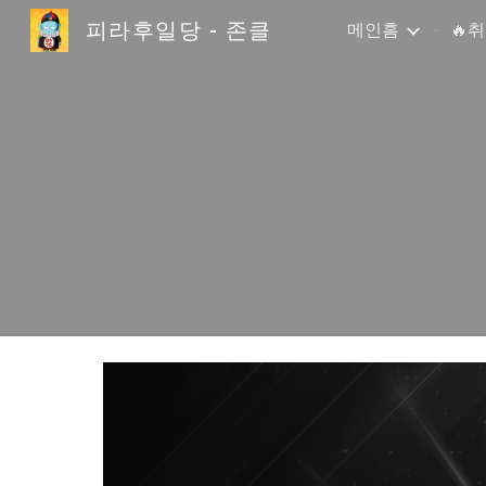
피라후일당 - 존클
메인홈
🔥
Sk