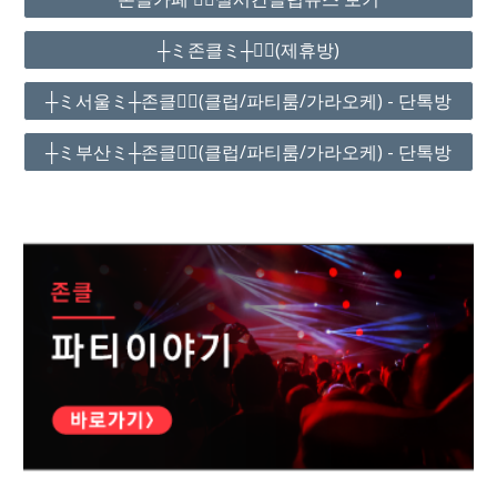
┼ミ존클ミ┼❤️‍🔥(제휴방)
┼ミ서울ミ┼존클❤️‍🔥(클럽/파티룸/가라오케) - 단톡방
┼ミ부산ミ┼존클❤️‍🔥(클럽/파티룸/가라오케) - 단톡방