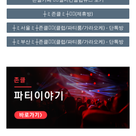
┼ミ존클ミ┼❤️‍🔥(제휴방)
┼ミ서울ミ┼존클❤️‍🔥(클럽/파티룸/가라오케) - 단톡방
┼ミ부산ミ┼존클❤️‍🔥(클럽/파티룸/가라오케) - 단톡방