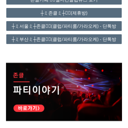
┼ミ존클ミ┼❤️‍🔥(제휴방)
┼ミ서울ミ┼존클❤️‍🔥(클럽/파티룸/가라오케) - 단톡방
┼ミ부산ミ┼존클❤️‍🔥(클럽/파티룸/가라오케) - 단톡방