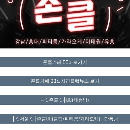
존클카페 ❤️‍🔥바로가기
존클카페 ❤️‍🔥실시간클럽뉴스 보기
┼ミ존클ミ┼❤️‍🔥(제휴방)
┼ミ서울ミ┼존클❤️‍🔥(클럽/파티룸/가라오케) - 단톡방