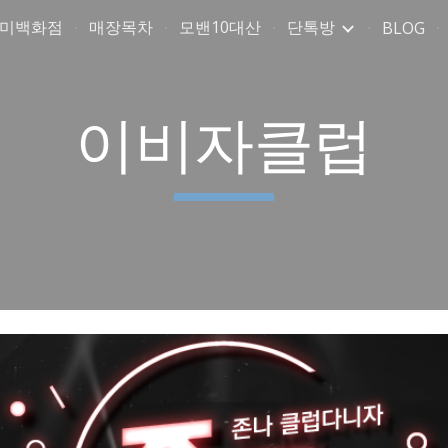
취미백화점
매장목차
모밴10대산
단톡방
BLOG
ip to main content
Skip to navigat
이비자클럽