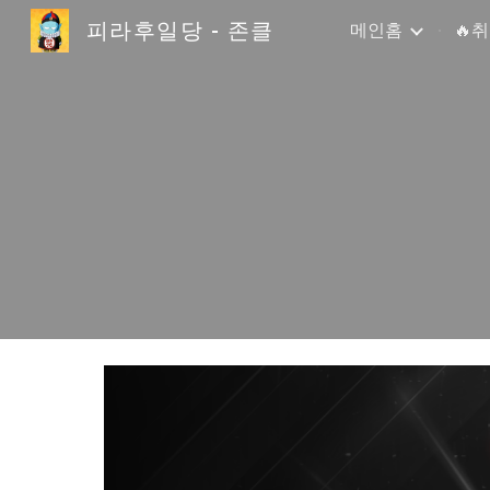
피라후일당 - 존클
메인홈
🔥
Sk