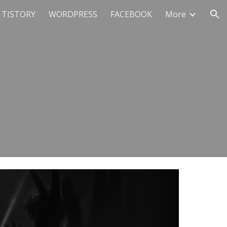
TISTORY
WORDPRESS
FACEBOOK
More
ion