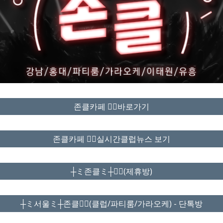
존클카페 ❤️‍🔥바로가기
존클카페 ❤️‍🔥실시간클럽뉴스 보기
┼ミ존클ミ┼❤️‍🔥(제휴방)
┼ミ서울ミ┼존클❤️‍🔥(클럽/파티룸/가라오케) - 단톡방