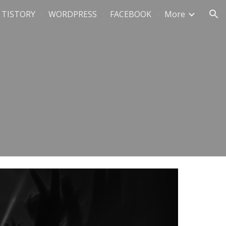
TISTORY
WORDPRESS
FACEBOOK
More
ion