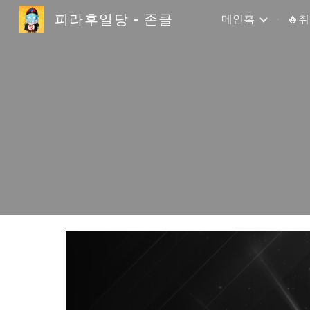
피라후일당 - 존클
메인홈
🔥
Sk