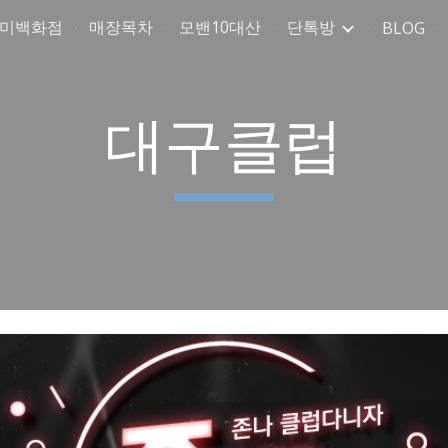
취미백화점
매장목차
모밴10대산
단톡방
BLOG
ip to main content
Skip to navigat
대구클럽