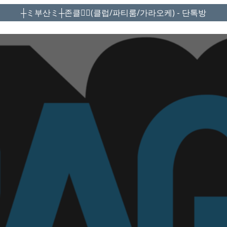
┼ミ부산ミ┼존클❤️‍🔥(클럽/파티룸/가라오케) - 단톡방