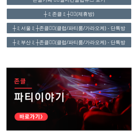
┼ミ존클ミ┼❤️‍🔥(제휴방)
┼ミ서울ミ┼존클❤️‍🔥(클럽/파티룸/가라오케) - 단톡방
┼ミ부산ミ┼존클❤️‍🔥(클럽/파티룸/가라오케) - 단톡방