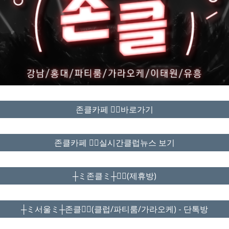
존클카페 ❤️‍🔥바로가기
존클카페 ❤️‍🔥실시간클럽뉴스 보기
┼ミ존클ミ┼❤️‍🔥(제휴방)
┼ミ서울ミ┼존클❤️‍🔥(클럽/파티룸/가라오케) - 단톡방