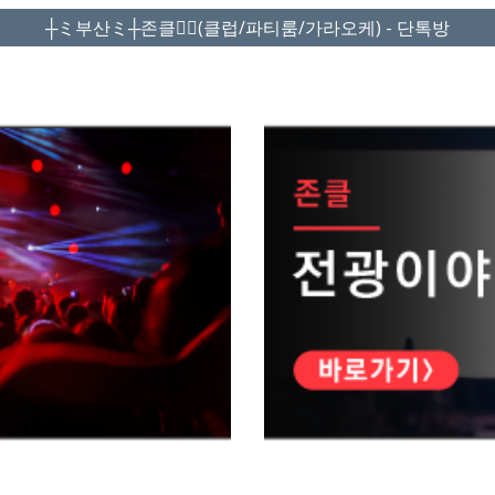
┼ミ부산ミ┼존클❤️‍🔥(클럽/파티룸/가라오케) - 단톡방