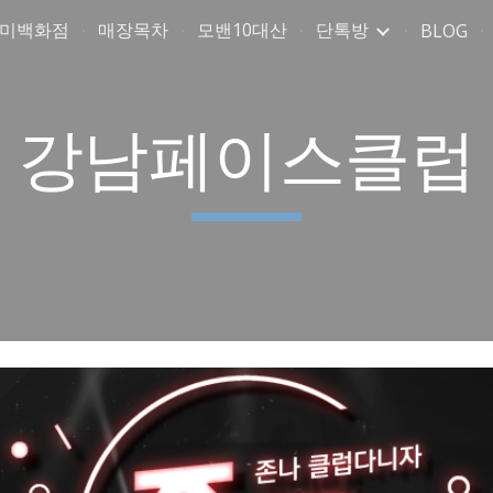
취미백화점
매장목차
모밴10대산
단톡방
BLOG
ip to main content
Skip to navigat
강남페이스클럽