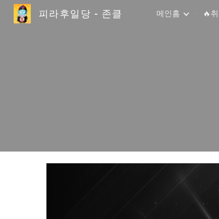
피라후일당 - 존클
메인홈
🔥
Sk