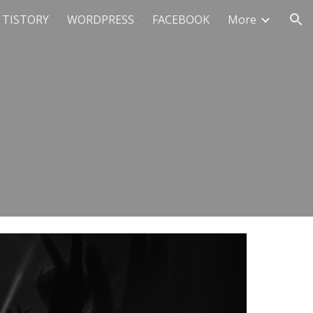
TISTORY
WORDPRESS
FACEBOOK
More
ion