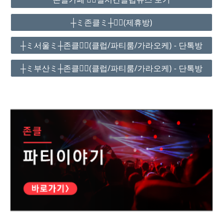
┼ミ존클ミ┼❤️‍🔥(제휴방)
┼ミ서울ミ┼존클❤️‍🔥(클럽/파티룸/가라오케) - 단톡방
┼ミ부산ミ┼존클❤️‍🔥(클럽/파티룸/가라오케) - 단톡방