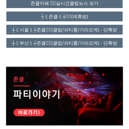
존클카페 ❤️‍🔥실시간클럽뉴스 보기
┼ミ존클ミ┼❤️‍🔥(제휴방)
┼ミ서울ミ┼존클❤️‍🔥(클럽/파티룸/가라오케) - 단톡방
┼ミ부산ミ┼존클❤️‍🔥(클럽/파티룸/가라오케) - 단톡방