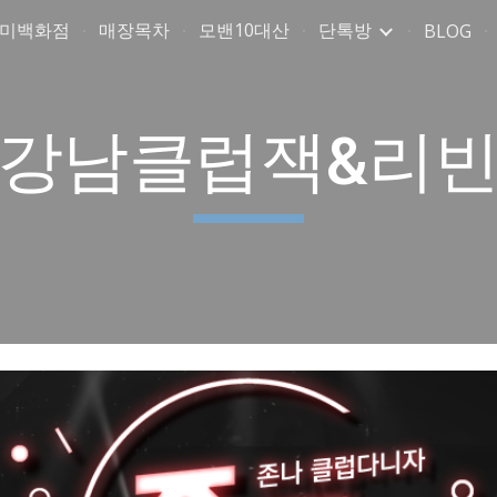
취미백화점
매장목차
모밴10대산
단톡방
BLOG
ip to main content
Skip to navigat
강남클럽잭&리