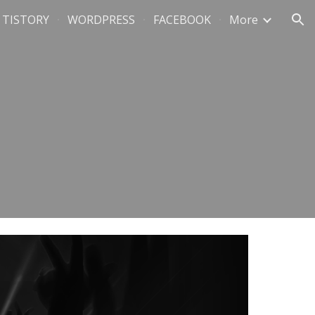
TISTORY
WORDPRESS
FACEBOOK
More
ion
빈