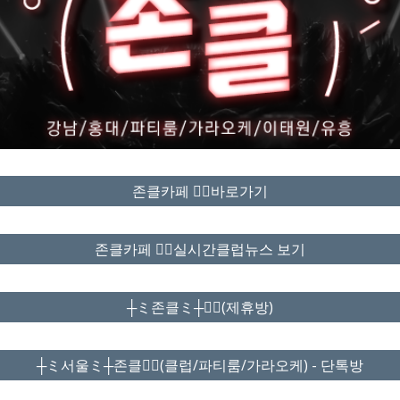
존클카페 ❤️‍🔥바로가기
존클카페 ❤️‍🔥실시간클럽뉴스 보기
┼ミ존클ミ┼❤️‍🔥(제휴방)
┼ミ서울ミ┼존클❤️‍🔥(클럽/파티룸/가라오케) - 단톡방