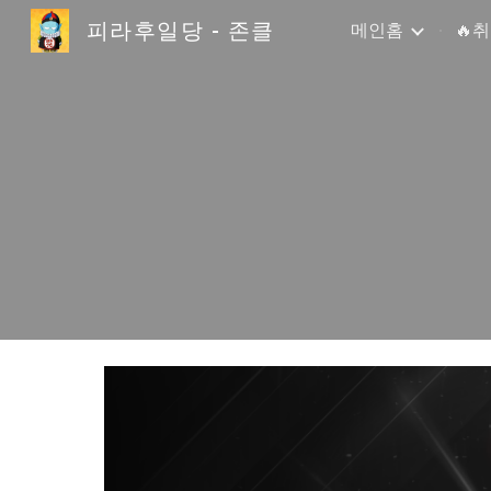
피라후일당 - 존클
메인홈
🔥
Sk