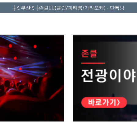
┼ミ부산ミ┼존클❤️‍🔥(클럽/파티룸/가라오케) - 단톡방