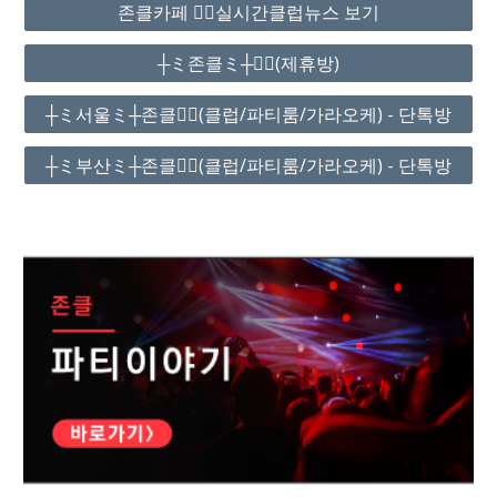
존클카페 ❤️‍🔥실시간클럽뉴스 보기
┼ミ존클ミ┼❤️‍🔥(제휴방)
┼ミ서울ミ┼존클❤️‍🔥(클럽/파티룸/가라오케) - 단톡방
┼ミ부산ミ┼존클❤️‍🔥(클럽/파티룸/가라오케) - 단톡방