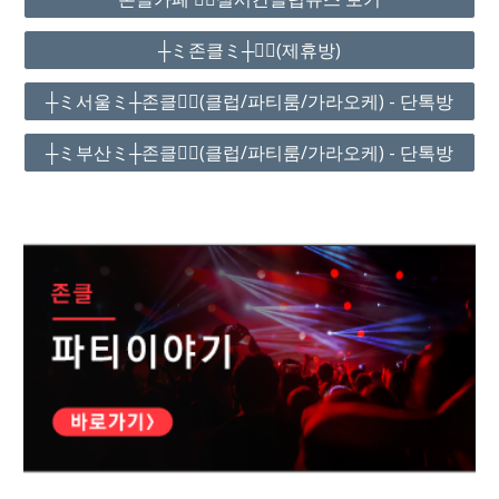
┼ミ존클ミ┼❤️‍🔥(제휴방)
┼ミ서울ミ┼존클❤️‍🔥(클럽/파티룸/가라오케) - 단톡방
┼ミ부산ミ┼존클❤️‍🔥(클럽/파티룸/가라오케) - 단톡방