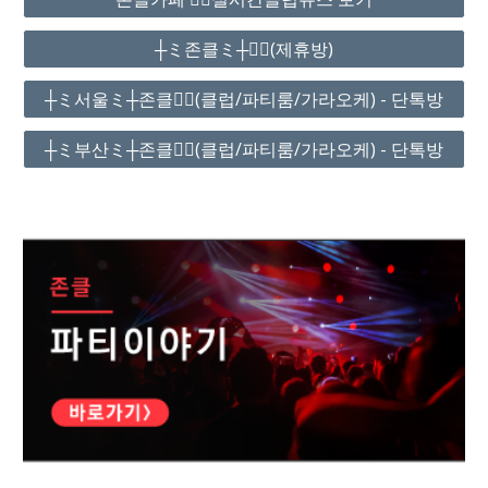
┼ミ존클ミ┼❤️‍🔥(제휴방)
┼ミ서울ミ┼존클❤️‍🔥(클럽/파티룸/가라오케) - 단톡방
┼ミ부산ミ┼존클❤️‍🔥(클럽/파티룸/가라오케) - 단톡방