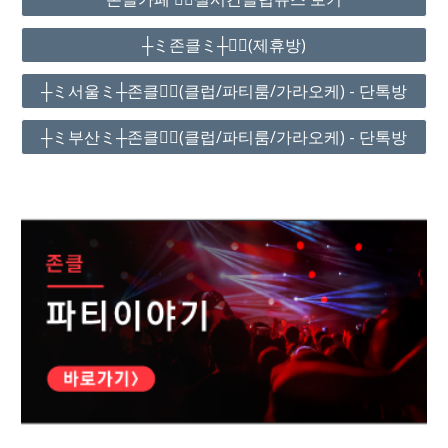
┼ミ존클ミ┼❤️‍🔥(제휴방)
┼ミ서울ミ┼존클❤️‍🔥(클럽/파티룸/가라오케) - 단톡방
┼ミ부산ミ┼존클❤️‍🔥(클럽/파티룸/가라오케) - 단톡방